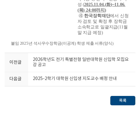
성
(
2025.11.04.(
화
)~11.06.
(
목
) 24:00
까지
)
④
한국장학재단
에서 신청
자 검토 및 확정 후 장학금
소속학교로 일괄지급
(11
월
말 지급 예정
)
붙임
2025
년 석사우수장학금
(
이공계
)
학생 제출 서류
(
양식
)
2026학년도 전기 특별전형 일반대학원 신입학 모집요
이전글
강 공고
다음글
2025-2학기 대학원 신입생 지도교수 배정 안내
목록