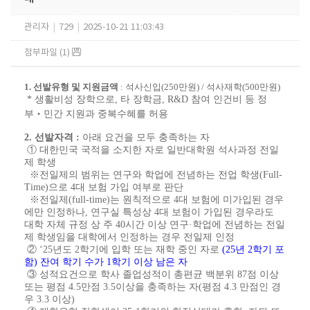
관리자
|
729
|
2025-10-21 11:03:43
첨부파일 (1)
1.
선발유형 및 지원금액
:
석사신입
(250
만원
) /
석사재학
(500
만원
)
*
생활비성 장학으로
,
타 장학금
, R&D
참여 인건비 등 정
부
‧
민간 지원과 중복수혜를 허용
2.
선발자격
:
아래 요건을 모두 충족하는 자
①
대한민국 국적을 소지한 자로 일반대학원 석사과정 전일
제 학생
※
전일제의 범위는 연구와 학업에 전념하는 전업 학생
(Full-
Time)
으로
4
대 보험 가입 여부로 판단
※
전일제
(full-time)
는 원칙적으로
4
대 보험에 미가입된 경우
에만 인정하나
,
연구실 특성상
4
대 보험이 가입된 경우라도
대학 자체 규정 상 주
40
시간 이상 연구
·
학업에 전념하는 전일
제 학생임을 대학에서 인정하는 경우 전일제 인정
②
‘25
년도
2
학기에 입학 또는 재학 중인 자로
(25
년
2
학기 포
함
)
잔여 학기 수가
1
학기 이상 남은 자
③
성적요건으로 학사 졸업성적이 총편균 백분위
87
점 이상
또는 평점
4.5
만점
3.5
이상을 충족하는 자
(
평점
4.3
만점인 경
우
3.3
이상
)