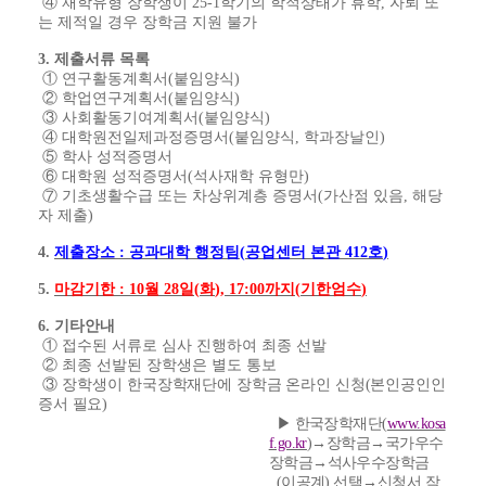
④
재학유형 장학생이
25-1
학기의 학적상태가 휴학
,
자퇴 또
는 제적일 경우 장학금 지원 불가
3.
제출서류 목록
①
연구활동계획서
(
붙임양식
)
②
학업연구계획서
(
붙임양식
)
③
사회활동기여계획서
(
붙임양식
)
④
대학원전일제과정증명서
(
붙임양식
,
학과장날인
)
⑤
학사 성적증명서
⑥
대학원 성적증명서
(
석사재학 유형만
)
⑦
기초생활수급 또는 차상위계층 증명서
(
가산점 있음
,
해당
자 제출
)
4.
제출장소
:
공과대학 행정팀
(
공업센터 본관
412
호
)
5.
마감기
한
: 10
월
28
일
(
화
), 17:00
까지
(
기한엄수
)
6.
기타안내
①
접수된 서류로 심사 진행하여 최종 선발
②
최종 선발된 장학생은 별도 통보
③
장학생이
한국장학재단에 장학금 온라인 신청
(
본인공인인
증서 필요
)
▶
한국장학재단
(
www.kosa
f.go.kr
)
→
장학금
→
국가우수
장학금
→
석사우수장학금
(
이공계
)
선택
→
신청서 작