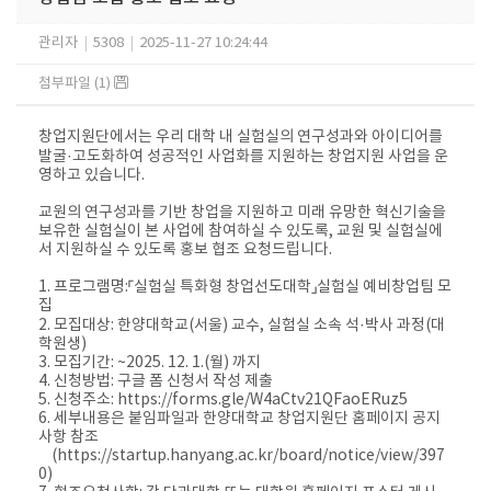
관리자
|
5308
|
2025-11-27 10:24:44
첨부파일 (1)
창업지원단에서는 우리 대학 내 실험실의 연구성과와 아이디어를
발굴·고도화하여 성공적인 사업화를 지원하는 창업지원 사업을 운
영하고 있습니다.
교원의 연구성과를 기반 창업을 지원하고 미래 유망한 혁신기술을
보유한 실험실이 본 사업에 참여하실 수 있도록, 교원 및 실험실에
서 지원하실 수 있도록 홍보 협조 요청드립니다.
1. 프로그램명:「실험실 특화형 창업선도대학」실험실 예비창업팀 모
집
2. 모집대상: 한양대학교(서울) 교수, 실험실 소속 석·박사 과정(대
학원생)
3. 모집기간: ~2025. 12. 1.(월) 까지
4. 신청방법: 구글 폼 신청서 작성 제출
5. 신청주소: https://forms.gle/W4aCtv21QFaoERuz5
6. 세부내용은 붙임파일과 한양대학교 창업지원단 홈페이지 공지
사항 참조
(https://startup.hanyang.ac.kr/board/notice/view/397
0)