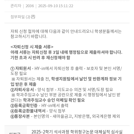
관리자
|
2036
|
2025-09-10 15:11:22
첨부파일 (2)
자퇴 신청 절차에 대해 다음과 같이 안내드리오니 학생분들께서는
참고하시기 바랍니다.
<자퇴신청 시 제출 서류>
아래 서류는 자퇴신청 후 3일 내에 행정팀으로 제출하셔야 합니다.
기한 초과 시 반려 후 재신청해야 함
① 자퇴원서
- HY-in에서 자퇴신청 후 출력 - 보호자 및 본인 서명/
도장 필요
학생지원팀에서 날인 및 반환계좌 정보 기
※ 자퇴원서는 제출 전,
입 받은 후 제출
②자퇴사유서
- 양식 첨부 - 지도교수 의견 및 서명/도장 필요
※ 학과주임교수 날인 부분 공란으로 제출 시 행정팀에서 날인 받
학과주임교수 승인 이메일 확인 필요
겠다는
③등록금확인증
- HY-in에서 출력
④등록금환불내역서
- 양식 첨부
⑤통장사본
- 본인명의 - 새마을금고, 지방은행, 외국계은행 제외
2025-2학기 석사과정 학위청구논문 대체실적 심사실