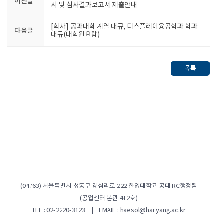
이전글
시 및 심사결과보고서 제출안내
[학사] 공과대학 계열 내규, 디스플레이융공학과 학과
다음글
내규(대학원요람)
목록
(04763) 서울특별시 성동구 왕십리로 222 한양대학교 공대 RC행정팀
(공업센터 본관 412호)
TEL : 02-2220-3123 | EMAIL : haesol@hanyang.ac.kr